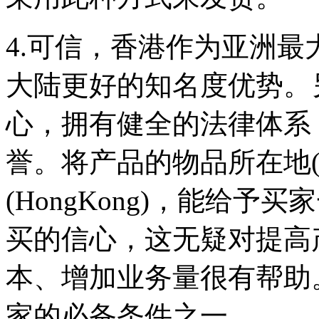
价格查询功能很
好，价格透明一目
4.可信，香港作为亚洲
了然，...
大陆更好的知名度优势。
D**3
心，拥有健全的法律体系
我很喜欢用你们的
系统，能够为大客
誉。将产品的物品所在地(Ite
户着想...
(HongKong)，能给
F**6
买的信心，这无疑对提高
第一次在这发货，
价格比较合理，服
本、增加业务量很有帮助。
务也不错。
家的必备条件之一。