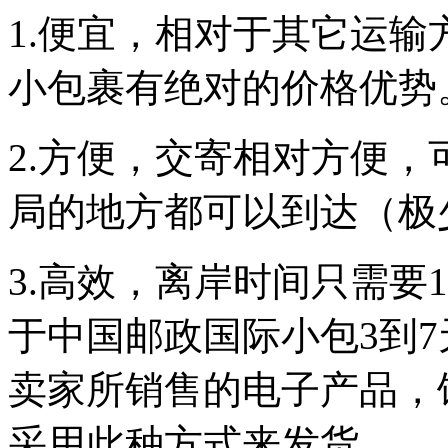
1.便宜，相对于其它运
Z**2
小包裹有绝对的价格优势
之前在你们公司发
过其他产品，现在
想问一下可以发仿
2.方便，交寄相对方便
牌手机吗...
局的地方都可以到达（极
匿名用户
3.高效，离岸时间只需要
发货很快，当天拿
来的快递，第二天
就可以上网查到跟
于中国邮政国际小包3到7
踪号了。...
卖家所销售的电子产品，
匿名用户
采用此种方式来发货。