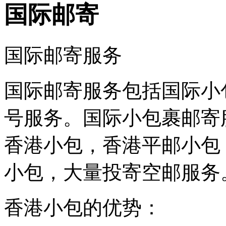
在这发了几次货，
国际邮寄
发现比之前几家货
代的价格优惠，以
后还会在...
国际邮寄服务
C**1
国际邮寄服务包括国际小
想发一批带电池的
国产手机到国外，
号服务。国际小包裹邮寄
请问一下有什么渠
道可以...
香港小包，香港平邮小包
匿名用户
小包，大量投寄空邮服务
希望你们网点多一
些，我天天发小包
香港小包的优势：
到你...