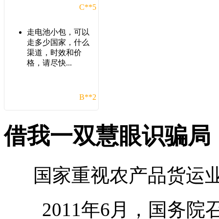
C**5
走电池小包，可以
走多少国家，什么
渠道，时效和价
格，请尽快...
B**2
在这发了几次货，
借我一双慧眼识骗局
发现比之前几家货
代的价格优惠，以
后还会在...
国家重视农产品货运业
C**1
2011年6月，国务院
想发一批带电池的