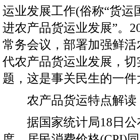
国产手机到国外，
运业发展工作(俗称“货运
请问一下有什么渠
道可以...
进农产品货运业发展”。2
匿名用户
常务会议，部署加强鲜活
希望你们网点多一
代农产品货运业发展，切
些，我天天发小包
到你...
题，这是事关民生的一件
Z**2
农产品货运特点解读
之前在你们公司发
过其他产品，现在
据国家统计局18日公
想问一下可以发仿
牌手机吗...
度，居民消费价格(CPI)