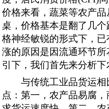
匿名用户
价格来看，蔬菜等农产品
发货很快，当天拿
桌，价格基本是翻了几个
来的快递，第二天
就可以上网查到跟
踪号了。...
格神经敏锐的形式下，已
涨的原因是因流通环节所
匿名用户
引下，我们首先来分析下
价格查询功能很
好，价格透明一目
了然，...
与传统工业品货运相比
D**3
点：第一，农产品易腐，
我很喜欢用你们的
求货运速度快。第二，农
系统，能够为大客